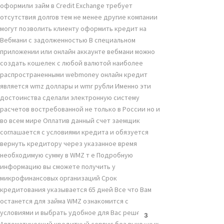
оформили займ в Credit Exchange требует
отсутствия долгов тем не менее другие компании
могут позволить клиенту оформить кредит на
Вебмани с задолженностью В специальном
приложении или онлайн аккаунте вебмани можно
создать кошелек с любой валютой наиболее
распространенными webmoney онлайн кредит
является wmz доллары и wmr рубли Именно эти
достоинства сделали электронную систему
расчетов востребованной не только в России но и
во всем мире Оплатив данный счет заемщик
соглашается с условиями кредита и обязуется
вернуть кредитору через указанное время
необходимую сумму в WMZ т е Подробную
информацию вы сможете получить у
микрофинансовых организаций Срок
кредитования указывается 65 дней Все что Вам
останется для займа WMZ ознакомится с
условиями и выбрать удобное для Вас решение
3
Автоматический кредитный сервис без выходных