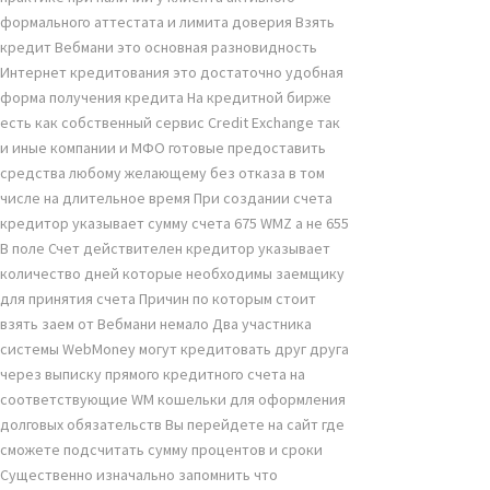
формального аттестата и лимита доверия Взять
кредит Вебмани это основная разновидность
Интернет кредитования это достаточно удобная
форма получения кредита На кредитной бирже
есть как собственный сервис Credit Exchange так
и иные компании и МФО готовые предоставить
средства любому желающему без отказа в том
числе на длительное время При создании счета
кредитор указывает сумму счета 675 WMZ а не 655
В поле Счет действителен кредитор указывает
количество дней которые необходимы заемщику
для принятия счета Причин по которым стоит
взять заем от Вебмани немало Два участника
системы WebMoney могут кредитовать друг друга
через выписку прямого кредитного счета на
соответствующие WM кошельки для оформления
долговых обязательств Вы перейдете на сайт где
сможете подсчитать сумму процентов и сроки
Существенно изначально запомнить что